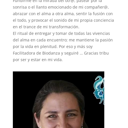
Fundirme en la mirada del otr@, pasear por la
sonrisa o el llanto emocionado de mi compañer@,
abrazar con el alma a otra alma, sentir la fusión con
el todo, y provocar el sonido de mi propia conciencia
en el trance de mi transformación.
El ritual de entregar y tomar de todas las vivencias
del alma en cada encuentro; me mantiene la pasión
por la vida en plenitud. Por eso y más soy
Facilitadora de Biodanza y seguiré … Gracias tribu
por ser y estar en mi vida.