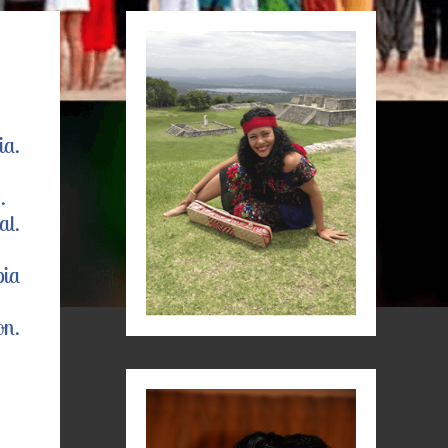
ia.
.
al.
pia
on.