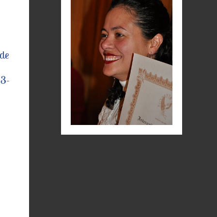
 de
13-