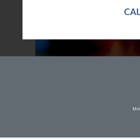
CAL
Mov